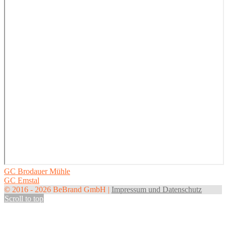
Post
GC Brodauer Mühle
GC Emstal
navigation
© 2016 - 2026 BeBrand GmbH |
Impressum und Datenschutz
Scroll to top