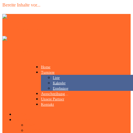
Bereite Inhalte vor
.
.
.
Home
Turniere
Liste
Kalender
Ergebnisse
Ausschreibung
Unsere Partner
Kontakt
Home
Turniere
Liste
Kalender