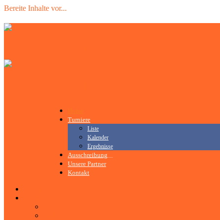
Bereite Inhalte vor
.
.
.
Home
Turniere
Liste
Kalender
Ergebnisse
Ausschreibung
Unsere Partner
Kontakt
Home
Turniere
Liste
Kalender