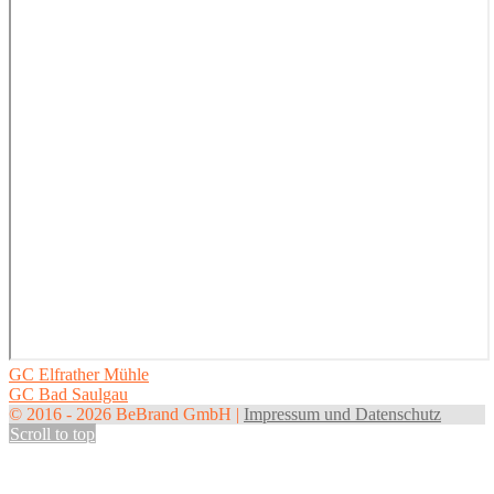
Post
GC Elfrather Mühle
GC Bad Saulgau
navigation
© 2016 - 2026 BeBrand GmbH |
Impressum und Datenschutz
Scroll to top