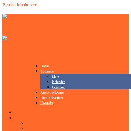
Bereite Inhalte vor
.
.
.
Home
Turniere
Liste
Kalender
Ergebnisse
Ausschreibung
Unsere Partner
Kontakt
Home
Turniere
Liste
Kalender