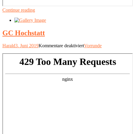
Continue reading
GC Hochstatt
für
Harald
3. Juni 2019
Kommentare deaktiviert
Vorrunde
GC
Hochstatt