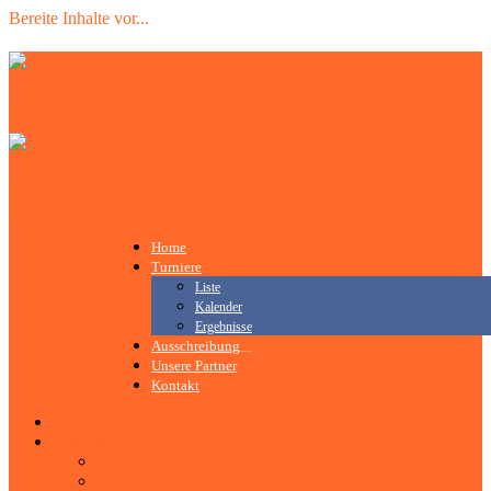
Bereite Inhalte vor
.
.
.
Home
Turniere
Liste
Kalender
Ergebnisse
Ausschreibung
Unsere Partner
Kontakt
Home
Turniere
Liste
Kalender