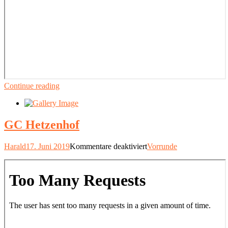
Continue reading
GC Hetzenhof
für
Harald
17. Juni 2019
Kommentare deaktiviert
Vorrunde
GC
Hetzenhof