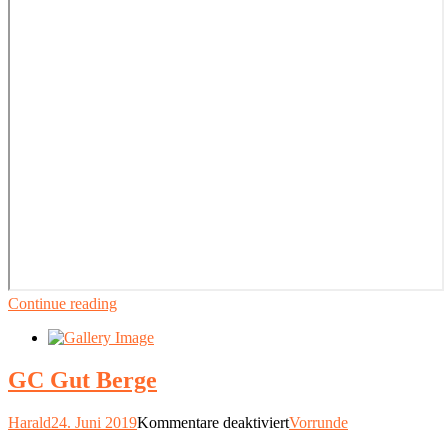
Continue reading
GC Gut Berge
für
Harald
24. Juni 2019
Kommentare deaktiviert
Vorrunde
GC