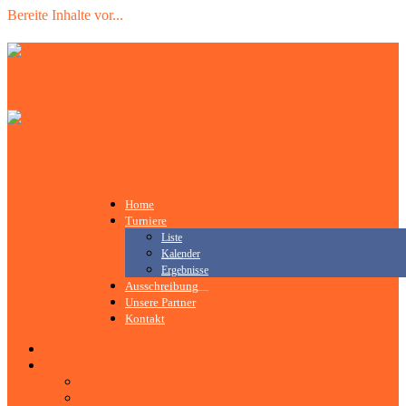
Bereite Inhalte vor
.
.
.
Home
Turniere
Liste
Kalender
Ergebnisse
Ausschreibung
Unsere Partner
Kontakt
Home
Turniere
Liste
Kalender