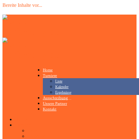
Bereite Inhalte vor
.
.
.
Home
Turniere
Liste
Kalender
Ergebnisse
Ausschreibung
Unsere Partner
Kontakt
Home
Turniere
Liste
Kalender