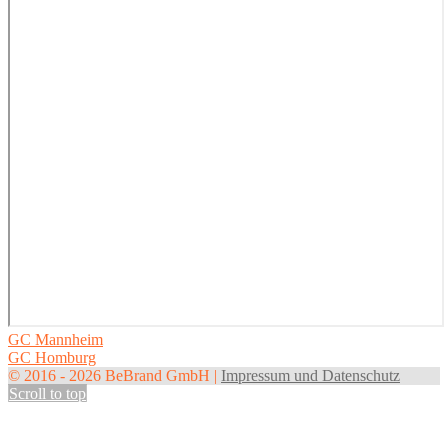
Post
GC Mannheim
GC Homburg
navigation
© 2016 - 2026 BeBrand GmbH |
Impressum und Datenschutz
Scroll to top