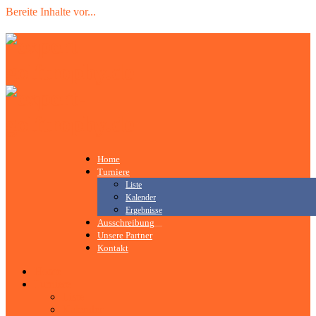
Bereite Inhalte vor
.
.
.
Home
Turniere
Liste
Kalender
Ergebnisse
Ausschreibung
Unsere Partner
Kontakt
Home
Turniere
Liste
Kalender