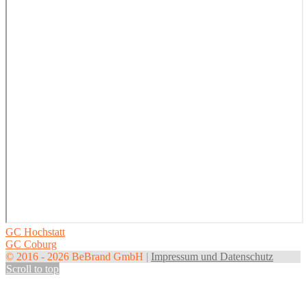
Post
GC Hochstatt
GC Coburg
navigation
© 2016 - 2026 BeBrand GmbH |
Impressum und Datenschutz
Scroll to top