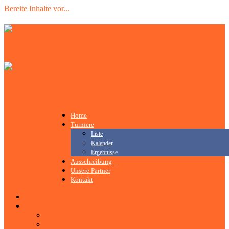
Bereite Inhalte vor
.
.
.
Home
Turniere
Liste
Kalender
Ergebnisse
Ausschreibung
Unsere Partner
Kontakt
Home
Turniere
Liste
Kalender