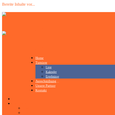
Bereite Inhalte vor
.
.
.
Home
Turniere
Liste
Kalender
Ergebnisse
Ausschreibung
Unsere Partner
Kontakt
Home
Turniere
Liste
Kalender