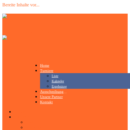
Bereite Inhalte vor
.
.
.
Home
Turniere
Liste
Kalender
Ergebnisse
Ausschreibung
Unsere Partner
Kontakt
Home
Turniere
Liste
Kalender