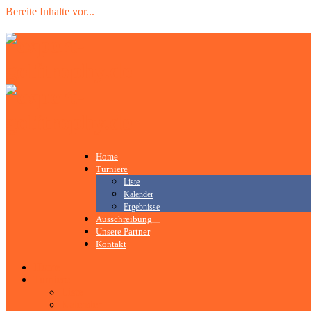
Bereite Inhalte vor
.
.
.
Home
Turniere
Liste
Kalender
Ergebnisse
Ausschreibung
Unsere Partner
Kontakt
Home
Turniere
Liste
Kalender