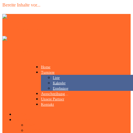
Bereite Inhalte vor
.
.
.
Home
Turniere
Liste
Kalender
Ergebnisse
Ausschreibung
Unsere Partner
Kontakt
Home
Turniere
Liste
Kalender