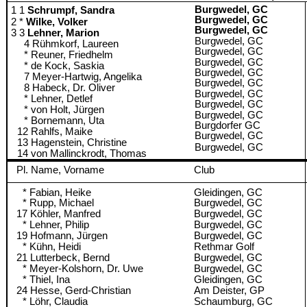
Burgwedel, GC
1
Schrumpf, Sandra
Burgwedel, GC
*
Wilke, Volker
Burgwedel, GC
3
Lehner, Marion
Burgwedel, GC
Rühmkorf, Laureen
Burgwedel, GC
Reuner, Friedhelm
Burgwedel, GC
de Kock, Saskia
Burgwedel, GC
Meyer-Hartwig, Angelika
Burgwedel, GC
Habeck, Dr. Oliver
Burgwedel, GC
Lehner, Detlef
Burgwedel, GC
von Holt, Jürgen
Burgwedel, GC
Bornemann, Uta
Burgdorfer GC
Rahlfs, Maike
Burgwedel, GC
Hagenstein, Christine
Burgwedel, GC
von Mallinckrodt, Thomas
Pl. Name, Vorname
Club
* Fabian, Heike
Gleidingen, GC
* Rupp, Michael
Burgwedel, GC
17 Köhler, Manfred
Burgwedel, GC
* Lehner, Philip
Burgwedel, GC
19 Hofmann, Jürgen
Burgwedel, GC
* Kühn, Heidi
Rethmar Golf
21 Lutterbeck, Bernd
Burgwedel, GC
* Meyer-Kolshorn, Dr. Uwe
Burgwedel, GC
* Thiel, Ina
Gleidingen, GC
24 Hesse, Gerd-Christian
Am Deister, GP
* Löhr, Claudia
Schaumburg, GC