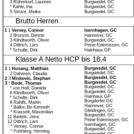
3 Rühmkorf, Laureen
Burgwedel, GC
* Kahle, Ina
Burgwedel, GC
5 Strüve, Meike
Burgwedel, GC
Brutto Herren
1
1
Verney, Connor
Isernhagen, GC
2 Brunzel, Dennis
Hannover, GC
3 Klindtworth, Oliver
Burgwedel, GC
4 Dittrich, Lars
Peine-Edemissen, GC
* Schulte, Dirk
Hainhaus GP
Klasse A Netto HCP bis 18,4
Burgwedel, GC
1
Hosang, Matthias
Burgwedel, GC
2 Dahmen, Claudia
Burgwedel, GC
3
Miskovic, Stephan
Burgwedel, GC
*
Bode, Thomas
Burgwedel, GC
* von Holt, Daniela
Burgwedel, GC
6 Klindtworth, Oliver
Hainhaus GP
* Schulte, Dirk
Burgdorfer GC
8 Rahlfs, Martin
Hannover, GC
Balke, Bo Kenneth
Gleidingen, GC
Krasselt, Maximilian
Burgwedel, GC
Bartels, Jens
Peine-Edemissen, GC
Dittrich, Lars
Isernhagen, GC
Verney, Connor
Burgwedel, GC
Fuhrberg, Henning
Burgwedel, GC