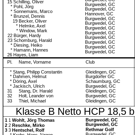
15 Schilling, Oliver
Burgwedel, GC
Pohl, Jörg
Burgwedel, GC
Sonnemans, Marco
Hannover, GC
Brunzel, Dennis
Burgwedel, GC
19 Becker, Oliver
Burgwedel, GC
Helmke, Axel
Burgwedel, GC
Window, Mark
Burgwedel, GC
Bürger, Hardy
Burgwedel, GC
Schomburg, Harald
Burgwedel, GC
Diesing, Heiko
Burgwedel, GC
Hamann, Hannes
Burgwedel, GC
26 Hayes, Liam
Pl.
Name, Vorname
Club
* Stang, Philipp Constantin
Gleidingen, GC
* Dahmen, Helmut
Burgdorfer GC
* Döring, Axel
Schaumburg, GC
* Jackisch, Ulrich
Burgwedel, GC
31
Stang, Dr. Harald
Gleidingen, GC
32
Holt, Leander von
Burgwedel, GC
33
Thiel, Michael
Gleidingen, GC
Klasse B Netto HCP 18,5 b
Burgwedel, GC
1
Wohlt, Jörg Thomas
Burgwedel, GC
2
Reschke, Mirko
Rethmar Golf
3
Hentschel, Rolf
Burgwedel, GC