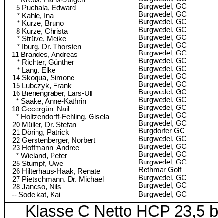
* Krebs, Hans-Jürgen
Burgwedel, GC
5 Puchala, Edward
Burgwedel, GC
Kahle, Ina
Burgwedel, GC
Kurze, Bruno
Burgwedel, GC
8 Kurze, Christa
Burgwedel, GC
Strüve, Meike
Burgwedel, GC
Iburg, Dr. Thorsten
Burgwedel, GC
11 Brandes, Andreas
Burgwedel, GC
Richter, Günther
Burgwedel, GC
Lang, Elke
Burgwedel, GC
Skoqua, Simone
Burgwedel, GC
Lubczyk, Frank
Burgwedel, GC
Bienengräber, Lars-Ulf
Burgwedel, GC
* Saake, Anne-Kathrin
Burgwedel, GC
18 Gecergün, Nail
Burgwedel, GC
* Holtzendorff-Fehling, Gisela
Burgwedel, GC
Müller, Dr. Stefan
Burgdorfer GC
Döring, Patrick
Burgwedel, GC
Gerstenberger, Norbert
Burgwedel, GC
Hoffmann, Andree
Burgwedel, GC
* Wieland, Peter
Burgwedel, GC
Stumpf, Uwe
Rethmar Golf
Hilterhaus-Haak, Renate
Burgwedel, GC
Pietschmann, Dr. Michael
Burgwedel, GC
Jancso, Nils
Burgwedel, GC
-- Sodeikat, Kai
Klasse C Netto HCP 23,5 bi