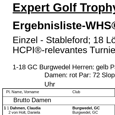
Expert Golf Troph
Ergebnisliste-WHS
Einzel - Stableford; 18 L
HCPI®-relevantes Turnie
1-18 GC Burgwedel Herren: gelb Pa
Damen: rot Par: 72 Slo
Uhr
Pl. Name, Vorname
Club
Brutto Damen
1
1
Dahmen, Claudia
Burgwedel, GC
2 von Holt, Daniela
Burgwedel, GC